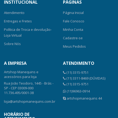
INSTITUCIONAL
PÁGINAS
Atendimento
Página Inicial
Entregas e Fretes
Fale Conosco
Política de Troca e devolução-
Minha Conta
Loja Virtual
Cadastre-se
Sobre Nós
Meus Pedidos
A EMPRESA
ATENDIMENTO
Artshop Manequins e
(11) 3315-9751
acessórios para loja
(11) 3311-8469 (DÚVIDAS)
Rua João Teodoro, 1445 - Brás -
(11) 3315-9751
SP - CEP 03009-000
(11)96963-0914
11.736.495/0001-38
artshopmanequins 44
loja@artshopmanequins.com.br
HORÁRIO DE