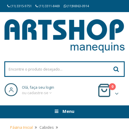
(11) 3315-9751
(11) 3311-8469
(11)96963-0914
0
Olá, faça seu login
ou cadastre-se
Menu
Página Inicial
Cabides