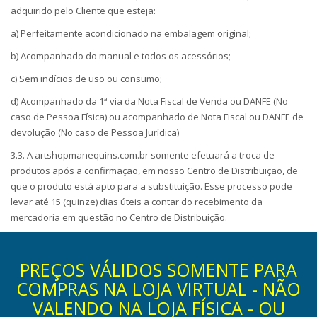
adquirido pelo Cliente que esteja:
a) Perfeitamente acondicionado na embalagem original;
b) Acompanhado do manual e todos os acessórios;
c) Sem indícios de uso ou consumo;
d) Acompanhado da 1ª via da Nota Fiscal de Venda ou DANFE (No
caso de Pessoa Física) ou acompanhado de Nota Fiscal ou DANFE de
devolução (No caso de Pessoa Jurídica)
3.3. A artshopmanequins.com.br somente efetuará a troca de
produtos após a confirmação, em nosso Centro de Distribuição, de
que o produto está apto para a substituição. Esse processo pode
levar até 15 (quinze) dias úteis a contar do recebimento da
mercadoria em questão no Centro de Distribuição.
PREÇOS VÁLIDOS SOMENTE PARA
COMPRAS NA LOJA VIRTUAL - NÃO
VALENDO NA LOJA FÍSICA - OU