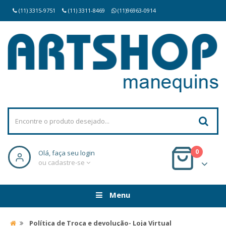
(11) 3315-9751
(11) 3311-8469
(11)96963-0914
0
Olá, faça seu login
ou cadastre-se
Menu
Política de Troca e devolução- Loja Virtual