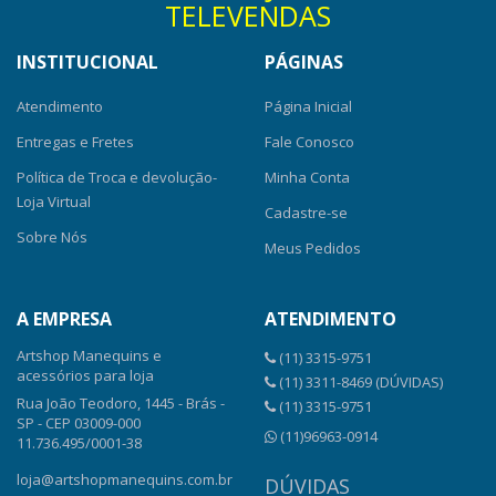
TELEVENDAS
INSTITUCIONAL
PÁGINAS
Atendimento
Página Inicial
Entregas e Fretes
Fale Conosco
Política de Troca e devolução-
Minha Conta
Loja Virtual
Cadastre-se
Sobre Nós
Meus Pedidos
A EMPRESA
ATENDIMENTO
Artshop Manequins e
(11) 3315-9751
acessórios para loja
(11) 3311-8469 (DÚVIDAS)
Rua João Teodoro, 1445 - Brás -
(11) 3315-9751
SP - CEP 03009-000
(11)96963-0914
11.736.495/0001-38
loja@artshopmanequins.com.br
DÚVIDAS