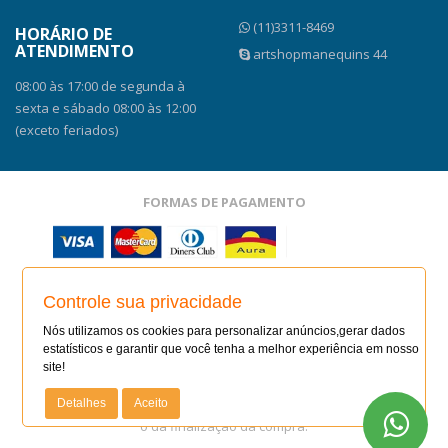
(11)3311-8469
HORÁRIO DE
ATENDIMENTO
artshopmanequins 44
08:00 às 17:00 de segunda à
sexta e sábado 08:00 às 12:00
(exceto feriados)
FORMAS DE PAGAMENTO
SITE SEGURO
Controle sua privacidade
SITE SEGURO
AUDITADO 10/08/26
Nós utilizamos os cookies para personalizar anúncios,gerar dados
estatísticos e garantir que você tenha a melhor experiência em nosso
site!
Todas as regras e promoções são válidas apenas para
produtos vendidos e entregues pelo site. O preço válido será
Detalhes
Aceito
o da finalização da compra.