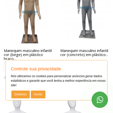
Manequim masculino infantil
Manequim masculino infantil
cor (bege) em plástico
cor (concreto) em plástico...
braço...
COTAR PREÇO
COTAR PREÇO
Controle sua privacidade
Nós utilizamos os cookies para personalizar anúncios,gerar dados
estatísticos e garantir que você tenha a melhor experiência em nosso
site!
Detalhes
Aceito