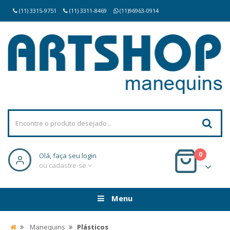
(11) 3315-9751
(11) 3311-8469
(11)96963-0914
0
Olá, faça seu login
ou cadastre-se
Menu
Manequins
Plásticos