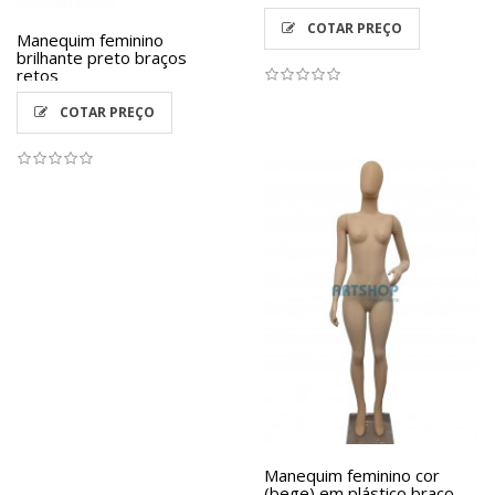
COTAR PREÇO
Manequim feminino
brilhante preto braços
retos
COTAR PREÇO
Manequim feminino cor
(bege) em plástico braço