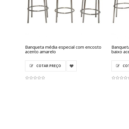
Banqueta média especial com encosto
Banqueta
acento amarelo
baixo ac
COTAR PREÇO
COT