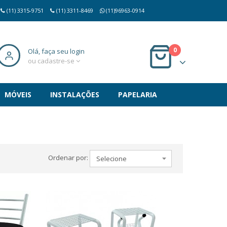
(11) 3315-9751
(11) 3311-8469
(11)96963-0914
0
Olá, faça seu login
ou cadastre-se
MÓVEIS
INSTALAÇÕES
PAPELARIA
Ordenar por: