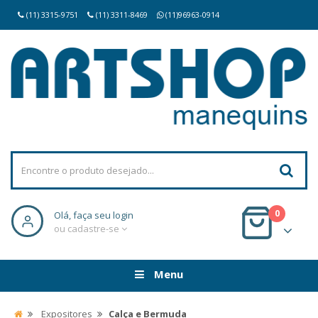
(11) 3315-9751
(11) 3311-8469
(11)96963-0914
0
Olá, faça seu login
ou cadastre-se
Menu
Expositores
Calça e Bermuda