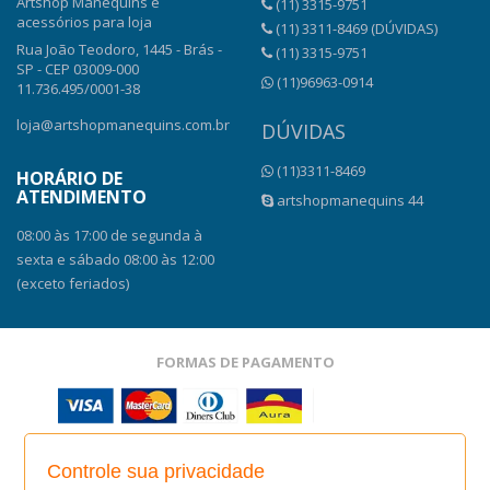
Artshop Manequins e
(11) 3315-9751
acessórios para loja
(11) 3311-8469 (DÚVIDAS)
Rua João Teodoro, 1445 - Brás -
(11) 3315-9751
SP - CEP 03009-000
(11)96963-0914
11.736.495/0001-38
loja@artshopmanequins.com.br
DÚVIDAS
(11)3311-8469
HORÁRIO DE
ATENDIMENTO
artshopmanequins 44
08:00 às 17:00 de segunda à
sexta e sábado 08:00 às 12:00
(exceto feriados)
FORMAS DE PAGAMENTO
SITE SEGURO
Controle sua privacidade
SITE SEGURO