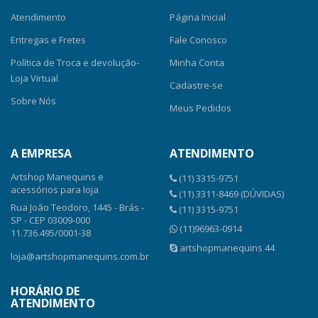
Atendimento
Página Inicial
Entregas e Fretes
Fale Conosco
Política de Troca e devolução-
Minha Conta
Loja Virtual
Cadastre-se
Sobre Nós
Meus Pedidos
A EMPRESA
ATENDIMENTO
Artshop Manequins e
(11) 3315-9751
acessórios para loja
(11) 3311-8469 (DÚVIDAS)
Rua João Teodoro, 1445 - Brás -
(11) 3315-9751
SP - CEP 03009-000
(11)96963-0914
11.736.495/0001-38
artshopmanequins 44
loja@artshopmanequins.com.br
HORÁRIO DE
ATENDIMENTO