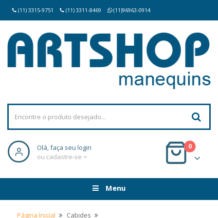
(11) 3315-9751
(11) 3311-8469
(11)96963-0914
0
Olá, faça seu login
ou cadastre-se
Menu
Página Inicial
Cabides