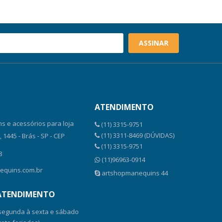
ASSINAR
ATENDIMENTO
s e acessórios para loja
(11) 3315-9751
(11) 3311-8469 (DÚVIDAS)
1445 - Brás - SP - CEP
(11) 3315-9751
8
(11)96963-0914
equins.com.br
artshopmanequins 44
 ATENDIMENTO
 segunda à sexta e sábado