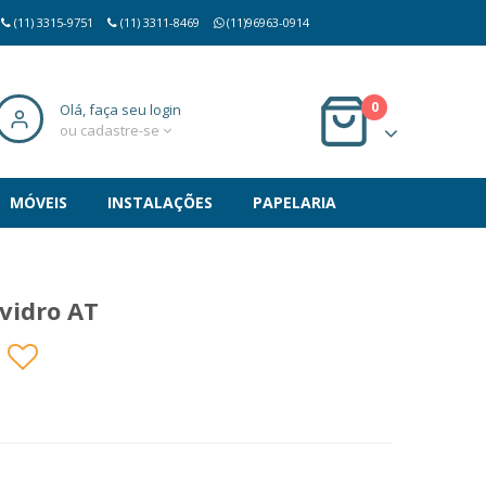
(11) 3315-9751
(11) 3311-8469
(11)96963-0914
0
Olá, faça seu login
ou cadastre-se
MÓVEIS
INSTALAÇÕES
PAPELARIA
vidro AT