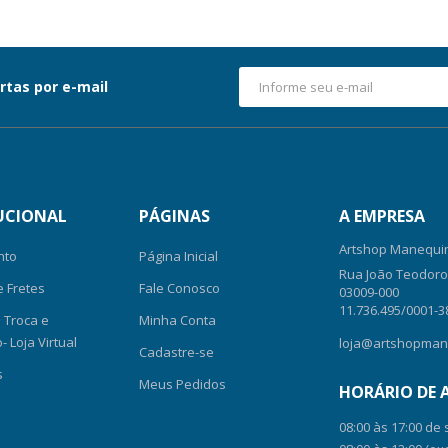
rtas por e-mail
UCIONAL
PÁGINAS
A EMPRESA
Artshop Manequin
nto
Página Inicial
Rua João Teodoro, 
e Fretes
Fale Conosco
03009-000
11.736.495/0001-3
e Troca e
Minha Conta
 Loja Virtual
loja@artshopman
Cadastre-se
s
Meus Pedidos
HORÁRIO DE
08:00 às 17:00 de