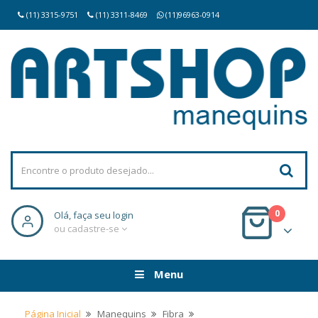
(11) 3315-9751
(11) 3311-8469
(11)96963-0914
0
Olá, faça seu login
ou cadastre-se
Menu
Página Inicial
Manequins
Fibra