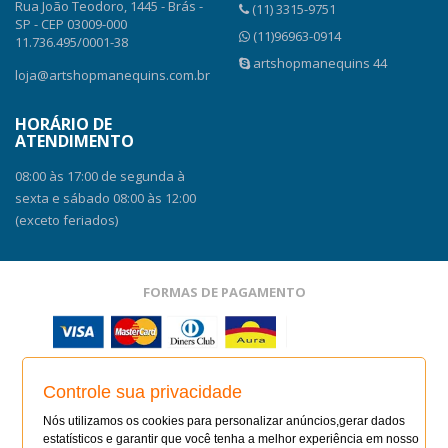
Rua João Teodoro, 1445 - Brás -
(11) 3315-9751
SP - CEP 03009-000
(11)96963-0914
11.736.495/0001-38
artshopmanequins 44
loja@artshopmanequins.com.br
HORÁRIO DE
ATENDIMENTO
08:00 às 17:00 de segunda à
sexta e sábado 08:00 às 12:00
(exceto feriados)
FORMAS DE PAGAMENTO
SITE SEGURO
Controle sua privacidade
SITE SEGURO
AUDITADO 08/08/26
Nós utilizamos os cookies para personalizar anúncios,gerar dados
estatísticos e garantir que você tenha a melhor experiência em nosso