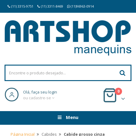
(11) 3315-9751
(11) 3311-8469
(11)96963-0914
0
Olá, faça seu login
ou cadastre-se
Menu
Página Inicial
Cabides
Cabide grosso cinza