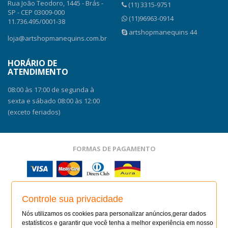
Rua João Teodoro, 1445 - Brás -
(11) 3315-9751
SP - CEP 03009-000
(11)96963-0914
11.736.495/0001-38
artshopmanequins 44
loja@artshopmanequins.com.br
HORÁRIO DE
ATENDIMENTO
08:00 às 17:00 de segunda à
sexta e sábado 08:00 às 12:00
(exceto feriados)
FORMAS DE PAGAMENTO
SITE SEGURO
Controle sua privacidade
SITE SEGURO
Nós utilizamos os cookies para personalizar anúncios,gerar dados
AUDITADO 06/08/26
estatísticos e garantir que você tenha a melhor experiência em nosso