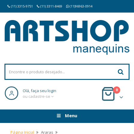
(11) 3315-9751
(11) 3311-8469
(11)96963-0914
0
Olá, faça seu login
ou cadastre-se
Menu
Página Inicial
Araras