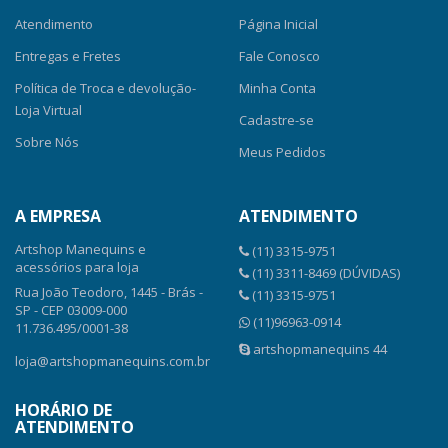
Atendimento
Página Inicial
Entregas e Fretes
Fale Conosco
Política de Troca e devolução-
Minha Conta
Loja Virtual
Cadastre-se
Sobre Nós
Meus Pedidos
A EMPRESA
ATENDIMENTO
Artshop Manequins e
(11) 3315-9751
acessórios para loja
(11) 3311-8469 (DÚVIDAS)
Rua João Teodoro, 1445 - Brás -
(11) 3315-9751
SP - CEP 03009-000
(11)96963-0914
11.736.495/0001-38
artshopmanequins 44
loja@artshopmanequins.com.br
HORÁRIO DE
ATENDIMENTO