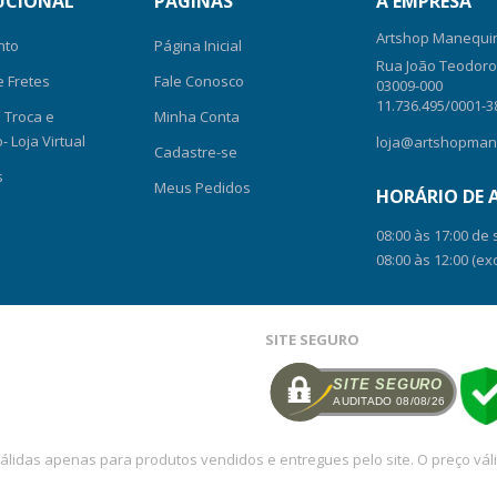
UCIONAL
PÁGINAS
A EMPRESA
Artshop Manequin
nto
Página Inicial
Rua João Teodoro, 
e Fretes
Fale Conosco
03009-000
11.736.495/0001-3
e Troca e
Minha Conta
 Loja Virtual
loja@artshopman
Cadastre-se
s
Meus Pedidos
HORÁRIO DE
08:00 às 17:00 de
08:00 às 12:00 (ex
SITE SEGURO
SITE SEGURO
AUDITADO 08/08/26
lidas apenas para produtos vendidos e entregues pelo site. O preço váli