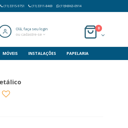
(11) 3315-9751
(11) 3311-8469
(11)96963-0914
0
Olá, faça seu login
ou cadastre-se
MÓVEIS
INSTALAÇÕES
PAPELARIA
etálico