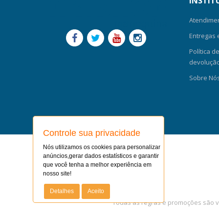
INSTIT
Atendime
Entregas 
Política d
devolução-
Sobre Nó
Controle sua privacidade
Nós utilizamos os cookies para personalizar
FORMAS DE PAGAMENTO
anúncios,gerar dados estatísticos e garantir
que você tenha a melhor experiência em
nosso site!
Detalhes
Aceito
Todas as regras e promoções são vá