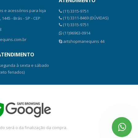
ATENDIMENTO
s e acessórios para loja
(11) 3315-9751
(11) 3311-8469 (DÚVIDAS)
1445 - Brás - SP - CEP
(11) 3315-9751
8
(11)96963-0914
equins.com.br
artshopmanequins 44
 ATENDIMENTO
 segunda à sexta e sábado
ceto feriados)
do será o da finalização da compra.