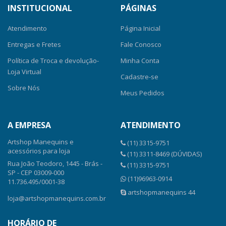
INSTITUCIONAL
PÁGINAS
Atendimento
Página Inicial
Entregas e Fretes
Fale Conosco
Política de Troca e devolução-
Minha Conta
Loja Virtual
Cadastre-se
Sobre Nós
Meus Pedidos
A EMPRESA
ATENDIMENTO
Artshop Manequins e
(11) 3315-9751
acessórios para loja
(11) 3311-8469 (DÚVIDAS)
Rua João Teodoro, 1445 - Brás -
(11) 3315-9751
SP - CEP 03009-000
(11)96963-0914
11.736.495/0001-38
artshopmanequins 44
loja@artshopmanequins.com.br
HORÁRIO DE