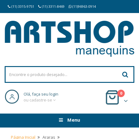
(11) 3315-9751
(11) 3311-8469
(11)96963-0914
0
Olá, faça seu login
ou cadastre-se
Menu
Página Inicial
Araras