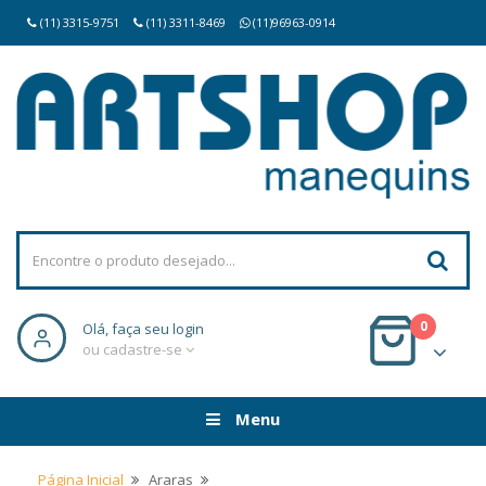
(11) 3315-9751
(11) 3311-8469
(11)96963-0914
0
Olá, faça seu login
ou cadastre-se
Menu
Página Inicial
Araras