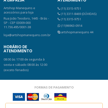
A EMPRESA
ATENDIMENTO
Artshop Manequins e
(11) 3315-9751
acessórios para loja
(11) 3311-8469 (DÚVIDAS)
Rua João Teodoro, 1445 - Brás -
(11) 3315-9751
SP - CEP 03009-000
(11)96963-0914
11.736.495/0001-38
artshopmanequins 44
loja@artshopmanequins.com.br
HORÁRIO DE
ATENDIMENTO
08:00 às 17:00 de segunda à
sexta e sábado 08:00 às 12:00
(exceto feriados)
FORMAS DE PAGAMENTO
SITE SEGURO