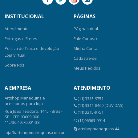
INSTITUCIONAL
PÁGINAS
Atendimento
Página Inicial
Entregas e Fretes
Fale Conosco
Política de Troca e devolução-
Minha Conta
Loja Virtual
Cadastre-se
Sobre Nós
Meus Pedidos
A EMPRESA
ATENDIMENTO
Artshop Manequins e
(11) 3315-9751
acessórios para loja
(11) 3311-8469 (DÚVIDAS)
Rua João Teodoro, 1445 - Brás -
(11) 3315-9751
SP - CEP 03009-000
(11)96963-0914
11.736.495/0001-38
artshopmanequins 44
loja@artshopmanequins.com.br