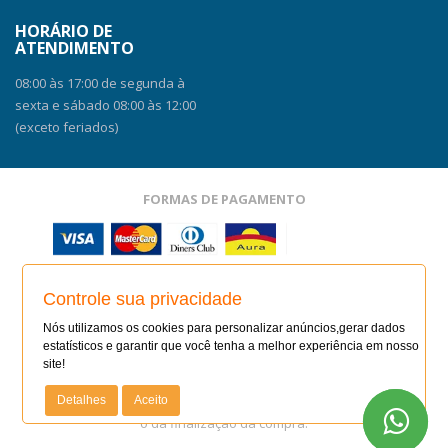
HORÁRIO DE
ATENDIMENTO
08:00 às 17:00 de segunda à
sexta e sábado 08:00 às 12:00
(exceto feriados)
FORMAS DE PAGAMENTO
SITE SEGURO
Controle sua privacidade
SITE SEGURO
AUDITADO 08/08/26
Nós utilizamos os cookies para personalizar anúncios,gerar dados
estatísticos e garantir que você tenha a melhor experiência em nosso
site!
Todas as regras e promoções são válidas apenas para
produtos vendidos e entregues pelo site. O preço válido será
Detalhes
Aceito
o da finalização da compra.