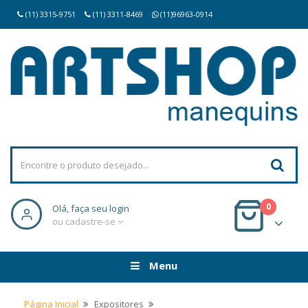
(11) 3315-9751
(11) 3311-8469
(11)96963-0914
0
Olá, faça seu login
ou cadastre-se
Menu
Página Inicial
Expositores