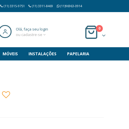
(11) 3315-9751
(11) 3311-8469
(11)96963-0914
0
Olá, faça seu login
ou cadastre-se
MÓVEIS
INSTALAÇÕES
PAPELARIA