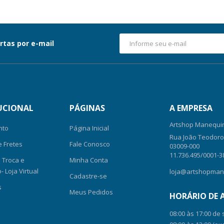
rtas por e-mail
UCIONAL
PÁGINAS
A EMPRESA
Artshop Manequin
nto
Página Inicial
Rua João Teodoro, 
e Fretes
Fale Conosco
03009-000
11.736.495/0001-3
e Troca e
Minha Conta
 Loja Virtual
loja@artshopman
Cadastre-se
s
Meus Pedidos
HORÁRIO DE
08:00 às 17:00 de