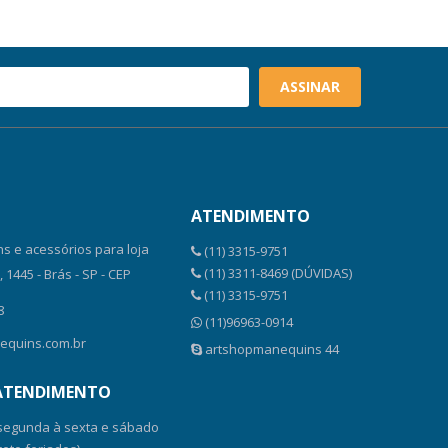
ASSINAR
ATENDIMENTO
s e acessórios para loja
(11) 3315-9751
(11) 3311-8469 (DÚVIDAS)
1445 - Brás - SP - CEP
(11) 3315-9751
8
(11)96963-0914
equins.com.br
artshopmanequins 44
 ATENDIMENTO
 segunda à sexta e sábado