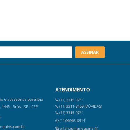
ASSINAR
ATENDIMENTO
s e acessórios para loja
(11) 3315-9751
(11) 3311-8469 (DÚVIDAS)
1445 - Brás - SP - CEP
(11) 3315-9751
8
(11)96963-0914
equins.com.br
artshopmanequins 44