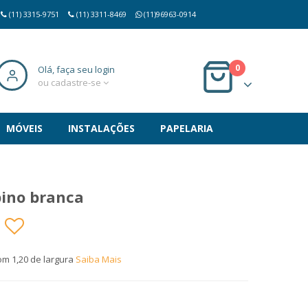
(11) 3315-9751
(11) 3311-8469
(11)96963-0914
0
Olá, faça seu login
ou cadastre-se
MÓVEIS
INSTALAÇÕES
PAPELARIA
pino branca
om 1,20 de largura
Saiba Mais