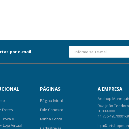
rtas por e-mail
UCIONAL
PÁGINAS
A EMPRESA
Artshop Manequin
nto
Página Inicial
Rua João Teodoro, 
e Fretes
Fale Conosco
03009-000
11.736.495/0001-3
e Troca e
Minha Conta
 Loja Virtual
loja@artshopman
Cadastre-se