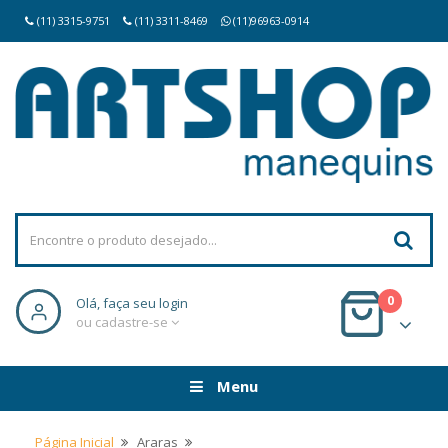
(11) 3315-9751
(11) 3311-8469
(11)96963-0914
0
Olá, faça seu login
ou cadastre-se
Menu
Página Inicial
Araras