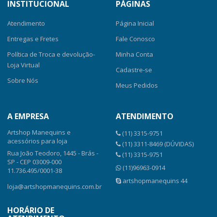
INSTITUCIONAL
PÁGINAS
Atendimento
Página Inicial
Entregas e Fretes
Fale Conosco
Política de Troca e devolução-
Minha Conta
Loja Virtual
Cadastre-se
Sobre Nós
Meus Pedidos
A EMPRESA
ATENDIMENTO
Artshop Manequins e
(11) 3315-9751
acessórios para loja
(11) 3311-8469 (DÚVIDAS)
Rua João Teodoro, 1445 - Brás -
(11) 3315-9751
SP - CEP 03009-000
(11)96963-0914
11.736.495/0001-38
artshopmanequins 44
loja@artshopmanequins.com.br
HORÁRIO DE