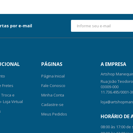
rtas por e-mail
UCIONAL
PÁGINAS
A EMPRESA
Artshop Manequin
nto
Página Inicial
Rua João Teodoro, 
e Fretes
Fale Conosco
03009-000
11.736.495/0001-3
e Troca e
Minha Conta
 Loja Virtual
loja@artshopman
Cadastre-se
s
Meus Pedidos
HORÁRIO DE
08:00 às 17:00 de