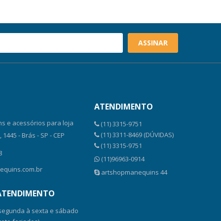
ASSINAR
ATENDIMENTO
s e acessórios para loja
(11) 3315-9751
(11) 3311-8469 (DÚVIDAS)
1445 - Brás - SP - CEP
(11) 3315-9751
8
(11)96963-0914
equins.com.br
artshopmanequins 44
 ATENDIMENTO
 segunda à sexta e sábado