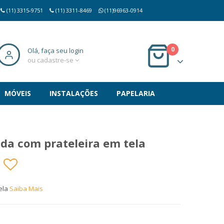
(11) 3315-9751
(11) 3311-8469
(11)96963-0914
0
Olá, faça seu login
ou cadastre-se
MÓVEIS
INSTALAÇÕES
PAPELARIA
da com prateleira em tela
ela
Saiba Mais